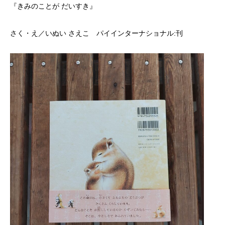
『きみのことが だいすき』
さく・え／いぬい さえこ パイインターナショナル:刊