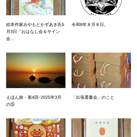
絵本作家みやもとかずあき氏5
令和8年８月８日。
月3日『おはなし会＆サイン
会...
えほん旅・第4回ｰ2025年3月
「出張選書会」のこと
の⑤