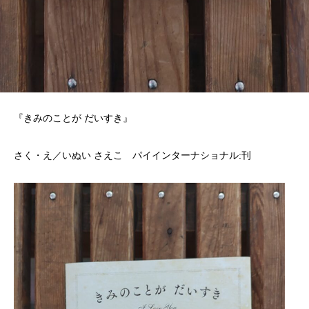
『きみのことが だいすき』
さく・え／いぬい さえこ パイインターナショナル:刊