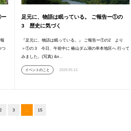
②ー
足元に、物語は眠っている。 ご報告ー①の
3 歴史に気づく
ご報
『足元に、物語は眠っている。』 ご報告ー①の2 より
つつ
＞①の３ 今日、午前中に 椿山ダム湖の串本地区へ 行って
みました。(写真) &n...
イベントのこと
2026.05.13
2
3
…
15