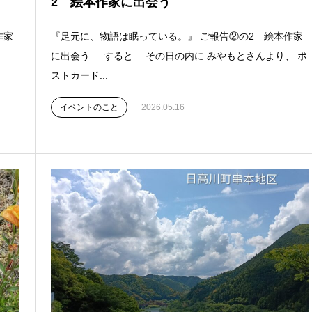
2 絵本作家に出会う
作家
『足元に、物語は眠っている。』 ご報告②の2 絵本作家
な
に出会う すると… その日の内に みやもとさんより、 ポ
ストカード...
イベントのこと
2026.05.16