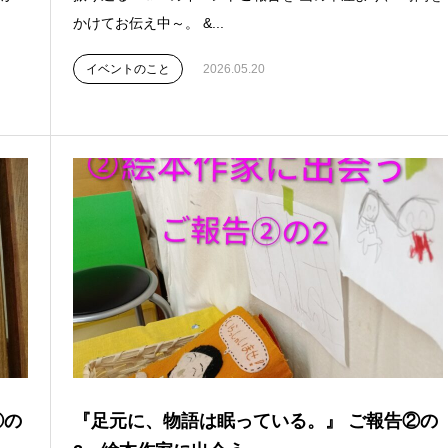
かけてお伝え中～。 &...
イベントのこと
2026.05.20
②の
『足元に、物語は眠っている。』 ご報告②の