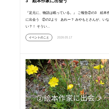
3 絵本作家に出会う
『足元に、物語は眠っている。』 ご報告②の3 絵本
に出会う ②の2より あれー？ みやもとさんが、い
い？！ そうい...
イベントのこと
2026.05.17