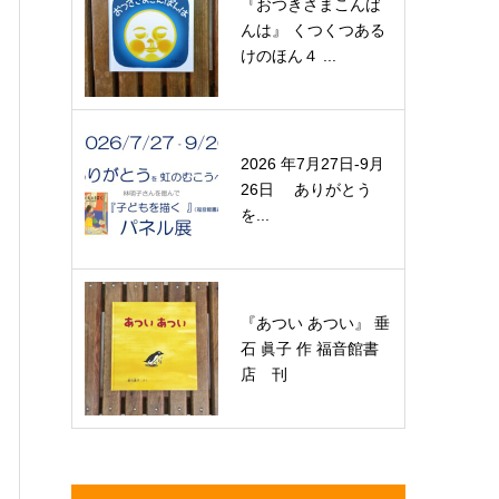
『おつきさまこんば
んは』 くつくつある
けのほん４ ...
2026 年7月27日-9月
26日 ありがとう
を...
『あつい あつい』 垂
石 眞子 作 福音館書
店 刊