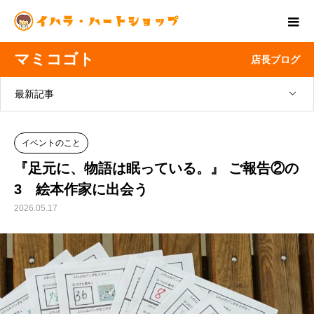
マミコゴト
店長ブログ
最新記事
イベントのこと
『足元に、物語は眠っている。』 ご報告②の
3 絵本作家に出会う
2026.05.17