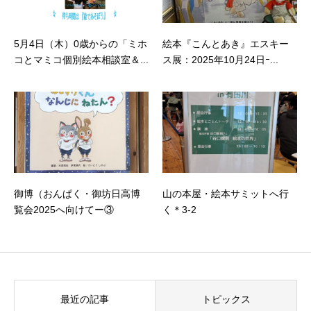
5月4日（木）0歳からの「ミホ
絵本『こんとあき』エスキー
コとマミコ個別絵本相談室＆...
ス展：2025年10月24日ｰ...
御博（おんぱく・御坊日高博
山の本屋・絵本サミットへ行
覧会2025へ向けてー③
く＊3-2
最近の記事
トピックス