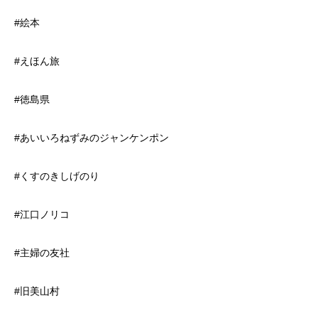
#絵本
#えほん旅
#徳島県
#あいいろねずみのジャンケンポン
#くすのきしげのり
#江口ノリコ
#主婦の友社
#旧美山村