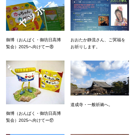
御博（おんぱく・御坊日高博
おおたか静流さん、ご冥福を
覧会）2025へ向けてー⑧
お祈りします。
道成寺・一般祈祷へ。
御博（おんぱく・御坊日高博
覧会）2025へ向けてー⑰