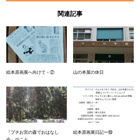
関連記事
絵本原画展へ向けて－②
山の本屋の休日
『プチお宮の森でおはなし
絵本原画展日記ー⑩
会』のこと。