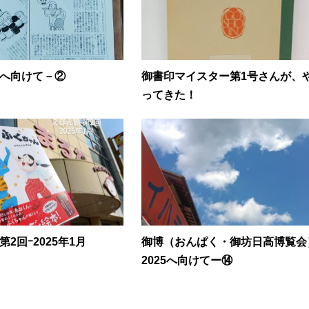
へ向けて－②
御書印マイスター第1号さんが、
ってきた！
2回ｰ2025年1月
御博（おんぱく・御坊日高博覧会
2025へ向けてー⑭