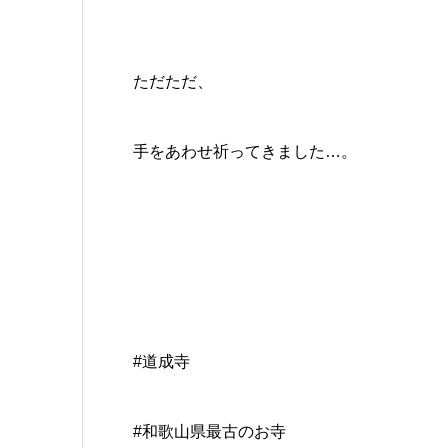
ただただ、
手をあわせ祈ってきました…。
#道成寺
#和歌山県最古のお寺