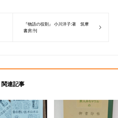
『物語の役割』 小川洋子:著 筑摩
書房:刊
関連記事