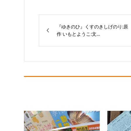
『ゆきのひ』くすのきしげのり:原
作 いもとようこ:文...