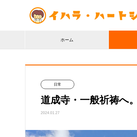
ホーム
日常
道成寺・一般祈祷へ
2024.01.27