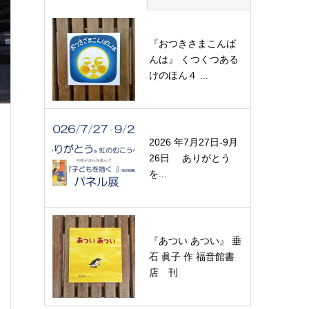
『おつきさまこんば
んは』 くつくつある
けのほん４ ...
2026 年7月27日-9月
26日 ありがとう
を...
『あつい あつい』 垂
石 眞子 作 福音館書
店 刊