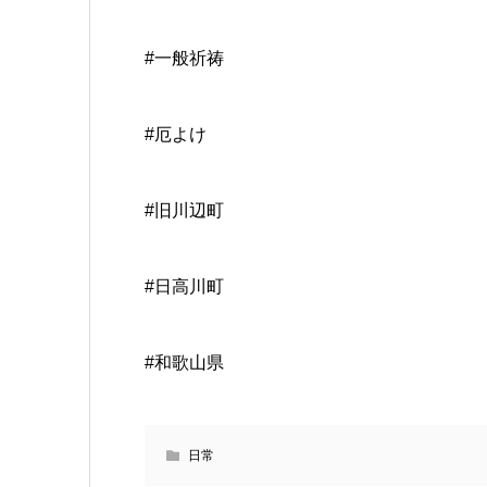
#一般祈祷
#厄よけ
#旧川辺町
#日高川町
#和歌山県
日常