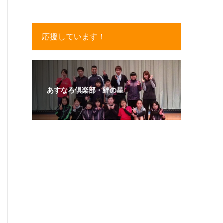
応援しています！
あすなろ倶楽部・絆の星