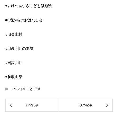
#すけのあずさこども似顔絵
#0歳からのおはなし会
#旧美山村
#日高川町の本屋
#日高川町
#和歌山県
イベントのこと
,
日常