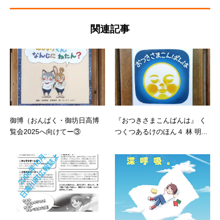
関連記事
御博（おんぱく・御坊日高博
『おつきさまこんばんは』 く
覧会2025へ向けてー③
つくつあるけのほん４ 林 明...