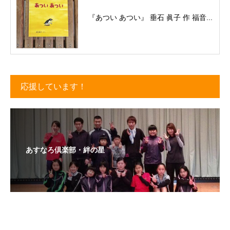
『あつい あつい』 垂石 眞子 作 福音...
応援しています！
あすなろ倶楽部・絆の星