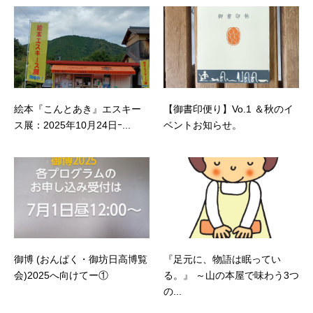
絵本『こんとあき』エスキー
【御書印便り】Vo.1 ＆秋のイ
ス展：2025年10月24日ｰ...
ベントお知らせ。
御博 (おんぱく・御坊日高博覧
『足元に、物語は眠ってい
会)2025へ向けてー①
る。』 ～山の本屋で味わう3つ
の...