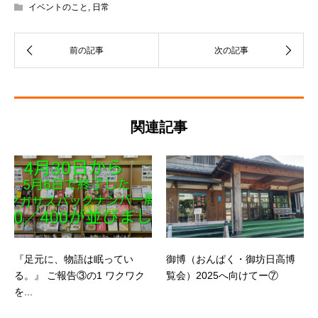
イベントのこと
,
日常
関連記事
『足元に、物語は眠ってい
御博（おんぱく・御坊日高博
る。』 ご報告③の1 ワクワク
覧会）2025へ向けてー⑦
を...