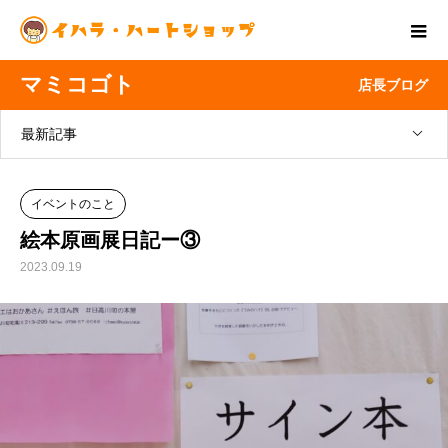
マミコゴト
店長ブログ
最新記事
イベントのこと
絵本原画展日記ー③
2023.09.19