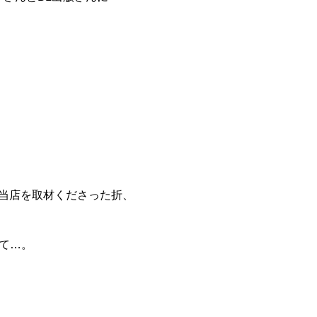
で当店を取材くださった折、
て…。