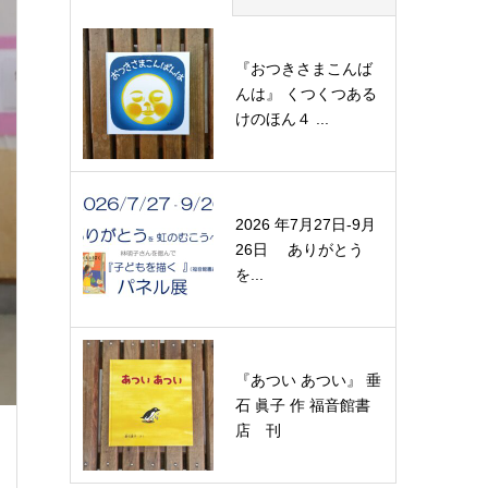
『おつきさまこんば
んは』 くつくつある
けのほん４ ...
2026 年7月27日-9月
26日 ありがとう
を...
『あつい あつい』 垂
石 眞子 作 福音館書
店 刊