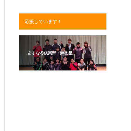
応援しています！
あすなろ倶楽部・絆の星