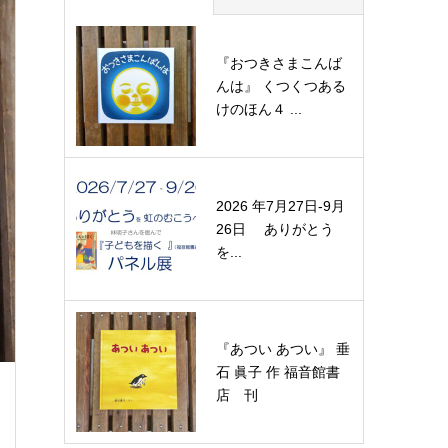
『おつきさまこんば
んは』 くつくつある
けのほん４ ...
2026 年7月27日-9月
26日 ありがとう
を...
『あつい あつい』 垂
石 眞子 作 福音館書
店 刊