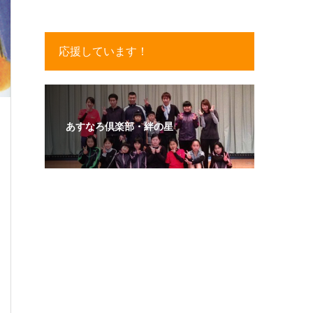
応援しています！
あすなろ倶楽部・絆の星