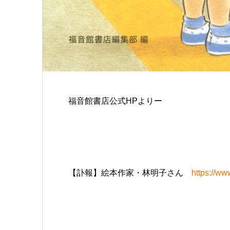
福音館書店公式НРよりー
【訃報】絵本作家・林明子さん
https://ww