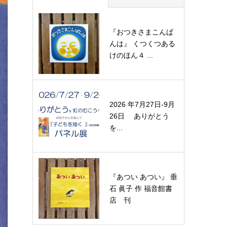
『おつきさまこんば
んは』 くつくつある
けのほん４ ...
2026 年7月27日-9月
26日 ありがとう
を...
『あつい あつい』 垂
石 眞子 作 福音館書
店 刊