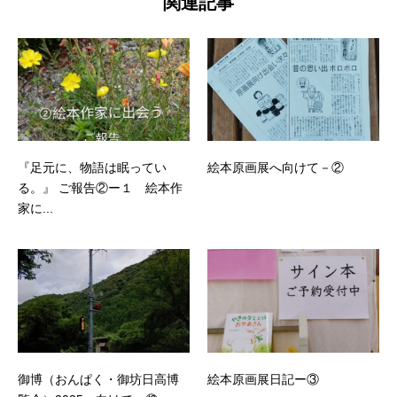
関連記事
『足元に、物語は眠ってい
絵本原画展へ向けて－②
る。』 ご報告②ー１ 絵本作
家に...
御博（おんぱく・御坊日高博
絵本原画展日記ー③