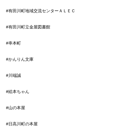
#有田川町地域交流センターＡＬＥＣ
#有田川町立金屋図書館
#串本町
#かんりん文庫
#川端誠
#絵本ちゃん
#山の本屋
#日高川町の本屋