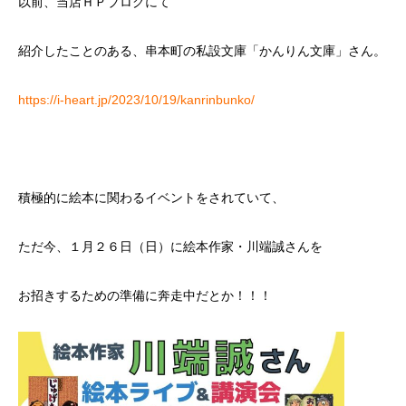
以前、当店ＨＰブログにて
紹介したことのある、串本町の私設文庫「かんりん文庫」さん。
https://i-heart.jp/2023/10/19/kanrinbunko/
積極的に絵本に関わるイベントをされていて、
ただ今、１月２６日（日）に絵本作家・川端誠さんを
お招きするための準備に奔走中だとか！！！