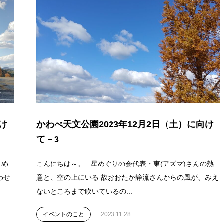
け
かわべ天文公園2023年12月2日（土）に向け
て－3
星め
こんにちは～。 星めぐりの会代表・東(アズマ)さんの熱
わせ
意と、空の上にいる 故おおたか静流さんからの風が、みえ
ないところまで吹いているの...
イベントのこと
2023.11.28