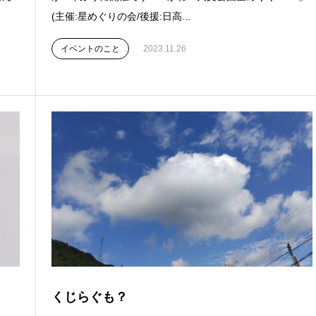
(主催:星めぐりの会/後援:日高...
イベントのこと
2023.11.26
くじらぐも？