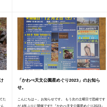
け
「かわべ天文公園星めぐり2023」のお知ら
せ。
てた
こんにちは～。お知らせです。 もう次の土曜日で恐縮です
なん
が 4年ぶりに開催です!! 『かわべ天文公園星めぐり2023』