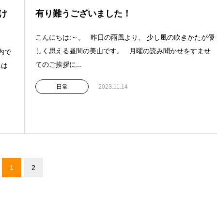
け
有り難うございました！
こんにちは:～。 昨日の雨風より、 少し風の吹きかたが優
しく思える昼間の美山です。 月曜の読み聞かせをすませ
内で
てのご挨拶に...
には
日常
2023.11.14
1
2