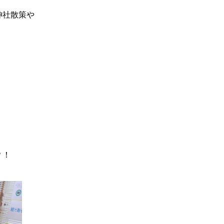
神社散策や
？！