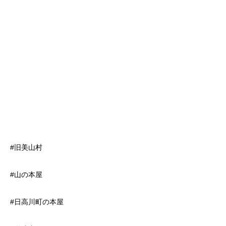
#旧美山村
#山の本屋
#日高川町の本屋