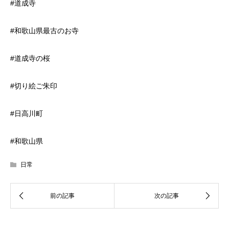
#道成寺
#和歌山県最古のお寺
#道成寺の桜
#切り絵ご朱印
#日高川町
#和歌山県
日常