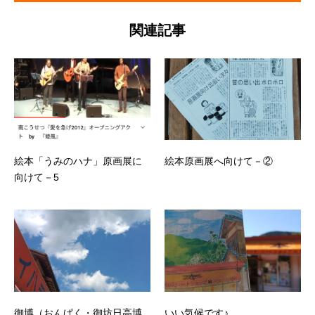
関連記事
絵本「うみのハナ」原画展に
絵本原画展へ向けて－②
向けて－5
御博（おんぱく・御坊日高博
いい気候です♪