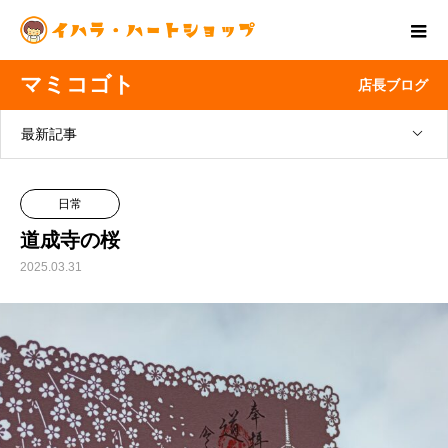
マミコゴト
店長ブログ
最新記事
日常
道成寺の桜
2025.03.31