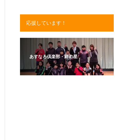
応援しています！
あすなろ倶楽部・絆の星