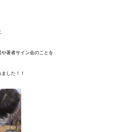
に
展や著者サイン会のことを
れました！！